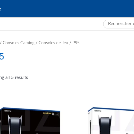
e
Search
for:
/
Consoles Gaming
/
Consoles de Jeu
/ PS5
5
g all 5 results