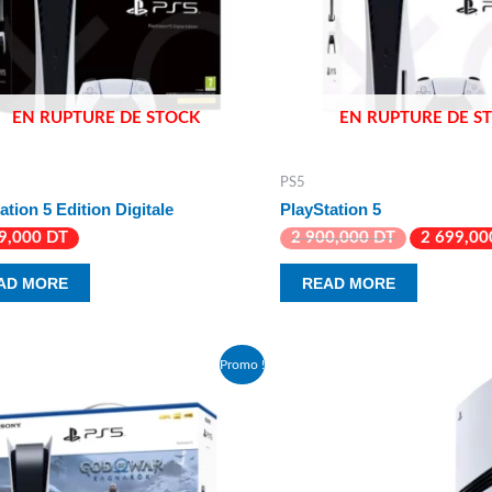
EN RUPTURE DE STOCK
EN RUPTURE DE S
PS5
ation 5 Edition Digitale
PlayStation 5
99,000
DT
2 900,000
DT
2 699,0
AD MORE
READ MORE
Promo !