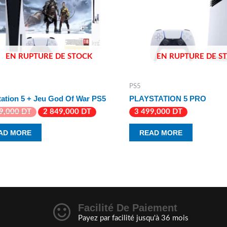
EN RUPTURE DE STOCK
EN RUPTURE DE S
PS5
tation 5 + Jeu God Of War PS5
PLAYSTATION 5 PRO
39,000
DT
2 849,000
DT
3 499,000
DT
AD MORE
READ MORE
Facilité De Paiement
Payez par facilité jusqu'à 36 mois