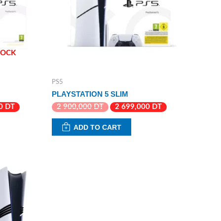
TOCK
PS5
PLAYSTATION 5 SLIM
00
DT
2 900,000
DT
2 699,000
DT
ADD TO CART