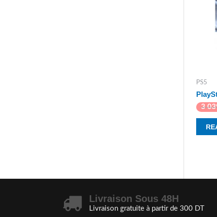
PS5
PlayS
3 0
RE
Livraison Sous 48H
Livraison gratuite à partir de 300 DT