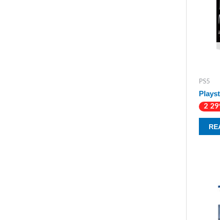
PS5
Playst
2 2
RE