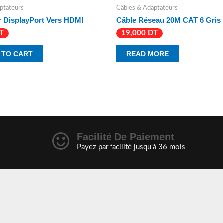
ptateurs
Câbles & Adaptateurs
r DisplayPort Vers HDMI
Câble Réseau 20M CAT 6 Gris
T
19,000
DT
 TO CART
READ MORE
Facilité De Paiement
Payez par facilité jusqu'à 36 mois