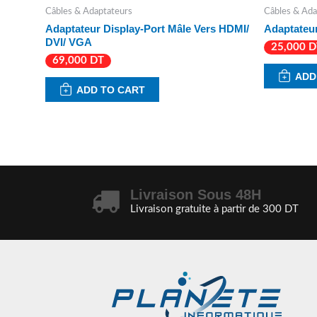
Câbles & Adaptateurs
Câbles & Ada
Adaptateur Display-Port Mâle Vers HDMI/
Adaptateu
DVI/ VGA
25,000
D
69,000
DT
ADD
ADD TO CART
Livraison Sous 48H
Livraison gratuite à partir de 300 DT