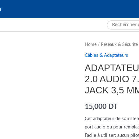
e
Search
for:
Home
/
Réseaux & Sécurité
Câbles & Adaptateurs
ADAPTATEU
2.0 AUDIO 
JACK 3,5 M
15,000
DT
Cet adaptateur de son stér
port audio ou pour rempla
Facile à utiliser: aucun pi