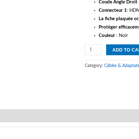
Coude Angle Droit 
Connecteur 1
: HD
La fiche plaquée or,
Protéger efficacem
Couleur
: Noir
Adaptateur
ADD TO CA
HDMI
à
Category:
Câbles & Adaptat
Angle
Droit
(90°)
quantity