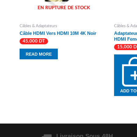
EN RUPTURE DE STOCK
Câbles & Adaptateurs
Câbles & Ada
Câble HDMI Vers HDMI 10M 4K Noir
Adaptateur
HDMI Feme
45,000
DT
15,000
D
READ MORE
ADD TO
Livraison Sous 48H