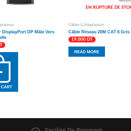
EN RUPTURE DE STO
ptateurs
Câbles & Adaptateurs
 DisplayPort DP Mâle Vers
Câble Réseau 20M CAT 6 Gris
lle
19,000
DT
T
READ MORE
 CART
Facilité De Paiement