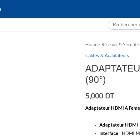
e
Search
for:
Home
/
Réseaux & Sécurité
Câbles & Adaptateurs
ADAPTATEU
(90°)
5,000
DT
Adaptateur HDMI A Femell
Adaptateur HDMI
Interface
: HDMI Mâ