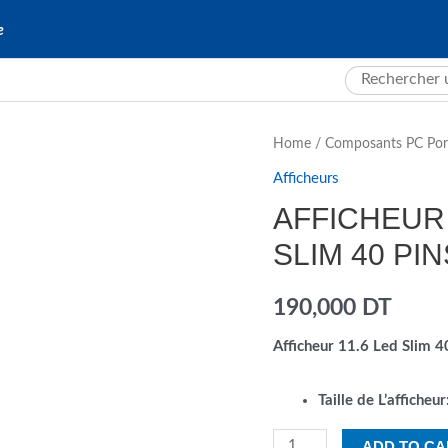
e
Search
for:
Home
/
Composants PC Por
Afficheurs
AFFICHEUR 
SLIM 40 PIN
190,000
DT
Afficheur 11.6 Led Slim 4
Taille de L’afficheur
Afficheur
ADD TO CA