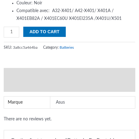
Couleur: Noir
Compatible avec: A32-X401/ A42-X401/ X401A /
X401EB82A / X401EC60U X401EI235A /X401U/X501
Batterie
ADD TO CART
Pc
Portable
SKU:
3a8cc5a464ba
Category:
Batteries
ASUS
X401
quantity
Additional information
Reviews (0)
Marque
Asus
There are no reviews yet.