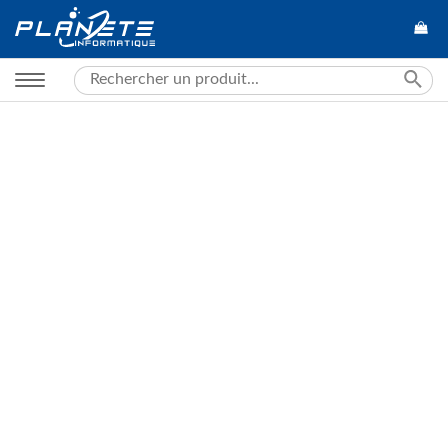
Search
for: