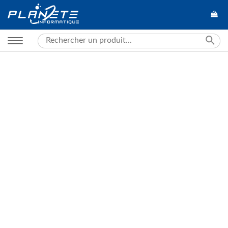
Search
for: