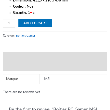
Dimensions
: 411,6 x 210 x 498 mm
Couleur
: Noir
Garantie
: 1
♥
an
Boîtier
ADD TO CART
PC
Gamer
Category:
Boîtiers Gamer
MSI
MAG
FORGE
Additional information
120A
AIRFLOW
Reviews (0)
Noir
quantity
Marque
MSI
There are no reviews yet.
Be the first to review “Boîtier PC Gamer MSI