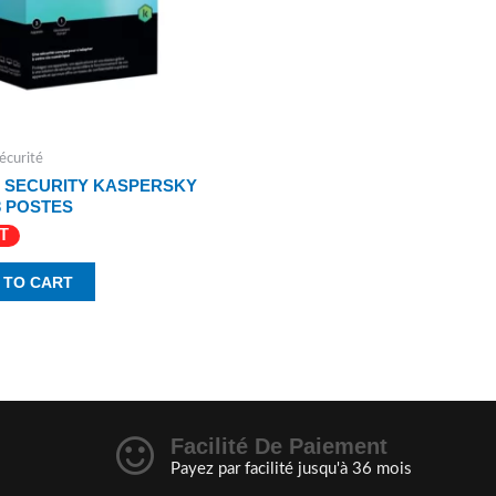
écurité
 SECURITY KASPERSKY
3 POSTES
T
 TO CART
Facilité De Paiement
Payez par facilité jusqu'à 36 mois