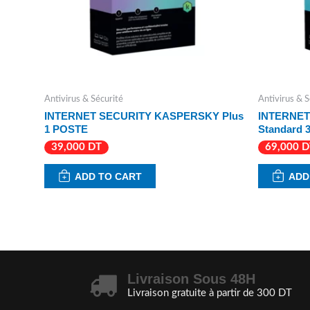
Antivirus & Sécurité
Antivirus & S
INTERNET SECURITY KASPERSKY Plus
INTERNET
1 POSTE
Standard 
39,000
DT
69,000
D
ADD TO CART
ADD
Livraison Sous 48H
Livraison gratuite à partir de 300 DT