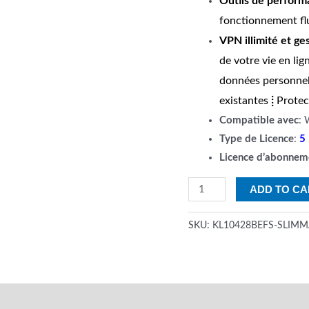
Outils de performa
fonctionnement flu
VPN illimité et ge
de votre vie en lig
données personnel
existantes
⁞
Protect
Compatible avec
:
Type de Licence
:
5
Licence d’abonnem
INTERNET
ADD TO CA
SECURITY
KASPERSKY
SKU:
KL10428BEFS-SLIM
Plus
5
POSTES
quantity