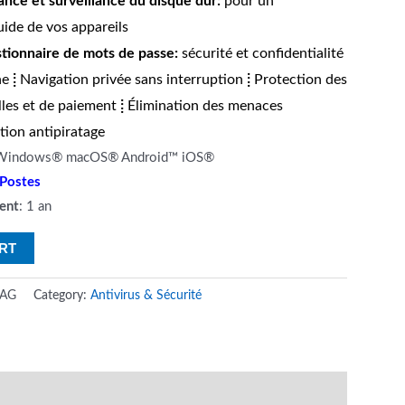
nce et surveillance du disque dur:
pour un
ide de vos appareils
stionnaire de mots de passe:
sécurité et confidentialité
ne
⁞
Navigation privée sans interruption
⁞
Protection des
les et de paiement
⁞
Élimination des menaces
ion antipiratage
 Windows® macOS® Android™ iOS®
 Postes
ent
: 1 an
RT
MAG
Category:
Antivirus & Sécurité