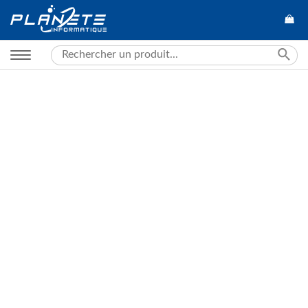
Search
for: