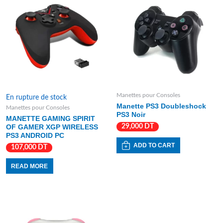
Manettes pour Consoles
En rupture de stock
Manette PS3 Doubleshock
Manettes pour Consoles
PS3 Noir
MANETTE GAMING SPIRIT
29,000
DT
OF GAMER XGP WIRELESS
PS3 ANDROID PC
ADD TO CART
107,000
DT
READ MORE