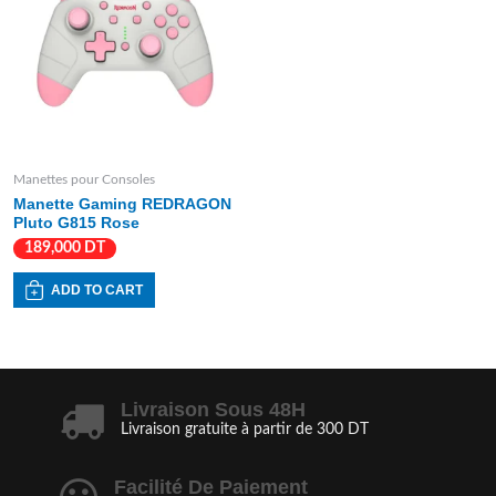
Manettes pour Consoles
Manette Gaming REDRAGON
Pluto G815 Rose
189,000
DT
ADD TO CART
Livraison Sous 48H
Livraison gratuite à partir de 300 DT
Facilité De Paiement