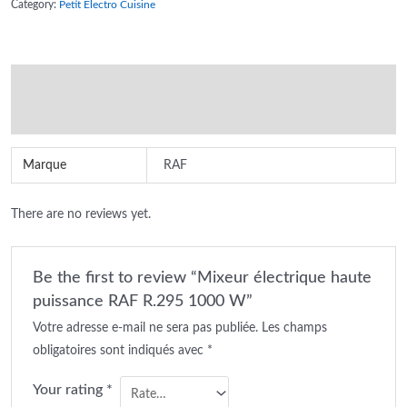
Category:
Petit Electro Cuisine
puissance
RAF
R.295
Additional information
1000
W
Reviews (0)
quantity
Marque
RAF
There are no reviews yet.
Be the first to review “Mixeur électrique haute
puissance RAF R.295 1000 W”
Votre adresse e-mail ne sera pas publiée.
Les champs
obligatoires sont indiqués avec
*
Your rating
*