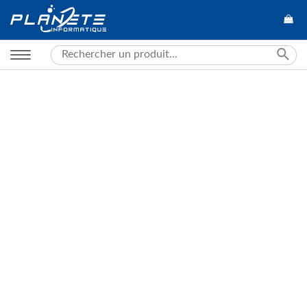
Search
for: