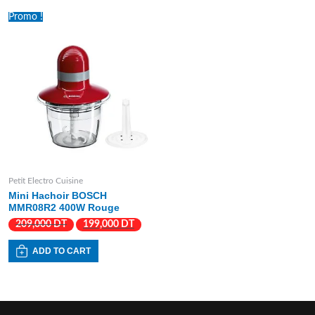
Promo !
Petit Electro Cuisine
Mini Hachoir BOSCH
MMR08R2 400W Rouge
209,000
DT
199,000
DT
ADD TO CART