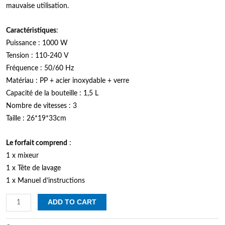
mauvaise utilisation.
Caractéristiques
:
Puissance : 1000 W
Tension : 110-240 V
Fréquence : 50/60 Hz
Matériau : PP + acier inoxydable + verre
Capacité de la bouteille : 1,5 L
Nombre de vitesses : 3
Taille : 26*19*33cm
Le forfait comprend
:
1 x mixeur
1 x Tête de lavage
1 x Manuel d’instructions
Mixeur
ADD TO CART
électrique
haute