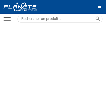
Search
for: