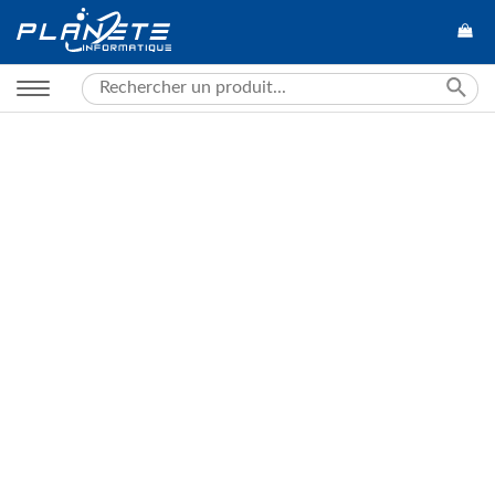
Search
for: