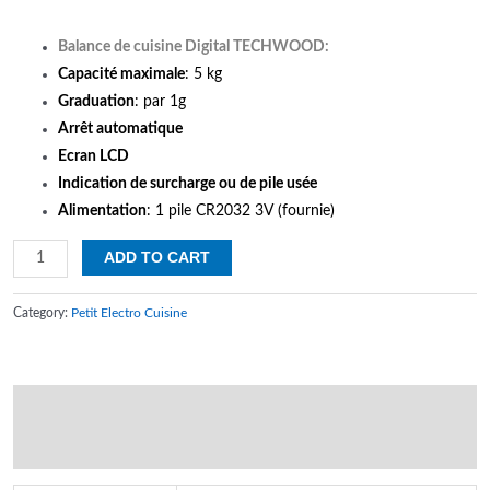
Balance de cuisine Digital TECHWOOD:
Capacité maximale
: 5 kg
Graduation
: par 1g
Arrêt automatique
Ecran LCD
Indication de surcharge ou de pile usée
Alimentation
: 1 pile CR2032 3V (fournie)
Balance
ADD TO CART
de
cuisine
Category:
Petit Electro Cuisine
Digital
TECHWOOD
quantity
Additional information
Reviews (0)