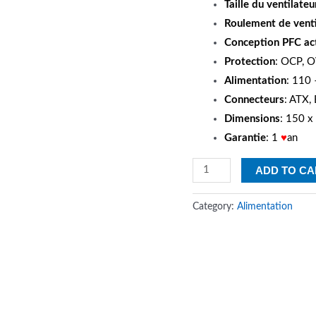
Taille du ventilateu
Roulement de venti
Conception PFC ac
Protection
: OCP, O
Alimentation
: 110
Connecteurs
: ATX,
Dimensions
: 150 x
Garantie
: 1
♥
an
Bloc
ADD TO CA
d'alimentation
MSI
Category:
Alimentation
MAG
A500DN
quantity