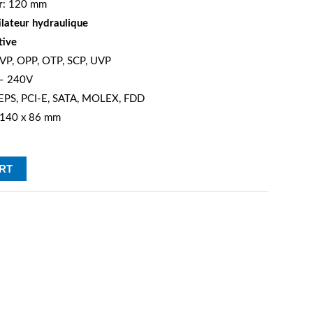
r
: 120 mm
lateur hydraulique
tive
VP, OPP, OTP, SCP, UVP
 – 240V
 EPS, PCI-E, SATA, MOLEX, FDD
 140 x 86 mm
RT