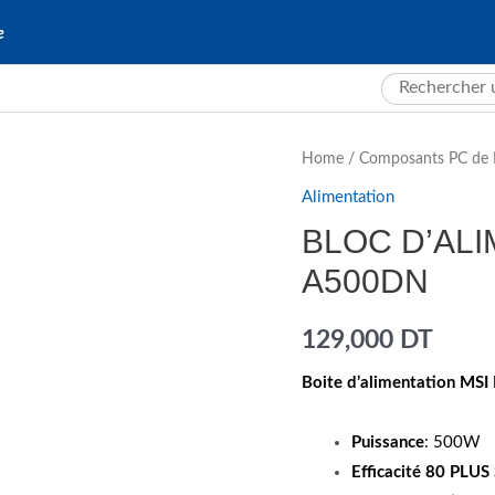
e
Search
for:
Home
/
Composants PC de 
Alimentation
BLOC D’ALI
A500DN
129,000
DT
Boite d’alimentation M
Puissance
: 500W
Efficacité 80 PLUS 