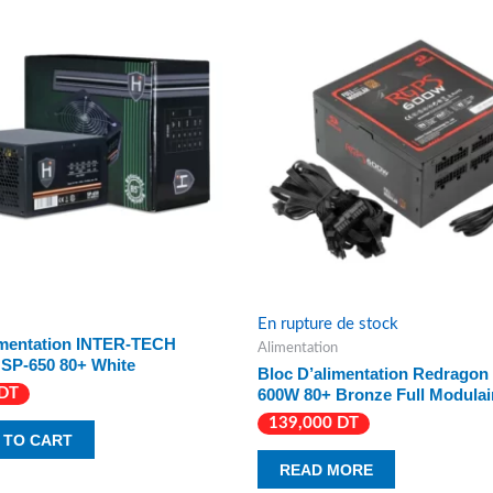
En rupture de stock
imentation INTER-TECH
Alimentation
P-650 80+ White
Bloc D’alimentation Redrago
600W 80+ Bronze Full Modulai
DT
139,000
DT
 TO CART
READ MORE