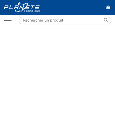
Search
for: