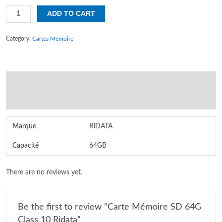
Carte
ADD TO CART
Mémoire
SD
Category:
Cartes Mémoire
64G
Class
10
Additional information
Ridata
quantity
Reviews (0)
Marque
RiDATA
Capacité
64GB
There are no reviews yet.
Be the first to review “Carte Mémoire SD 64G
Class 10 Ridata”