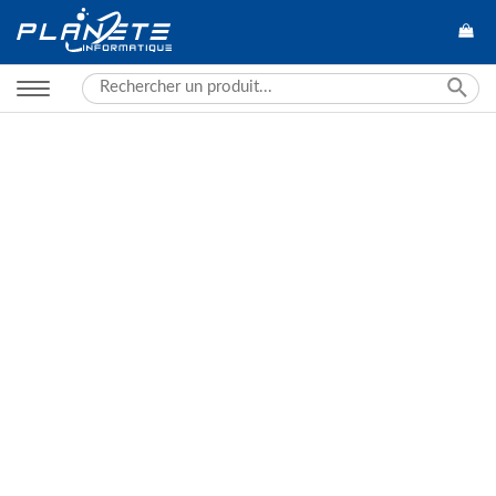
Search
for: