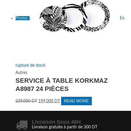
Promo !
En
rupture de stock
Autres
SERVICE À TABLE KORKMAZ
A8987 24 PIÈCES
READ MORE
229,000
DT
199,000
DT
Livraison Sous 48H
Livraison gratuite à partir de 300 DT