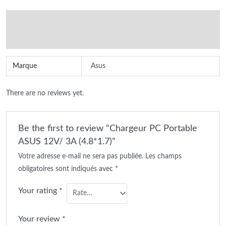
3A
Additional information
(4.8*1.7)
quantity
Reviews (0)
Marque
Asus
There are no reviews yet.
Be the first to review “Chargeur PC Portable
ASUS 12V/ 3A (4.8*1.7)”
Votre adresse e-mail ne sera pas publiée.
Les champs
obligatoires sont indiqués avec
*
Your rating
*
Your review
*