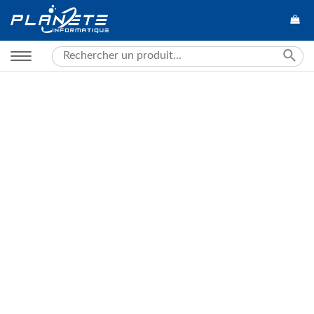
Search
for: