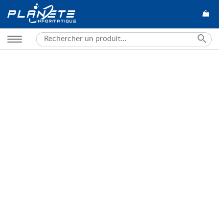
Search
for: