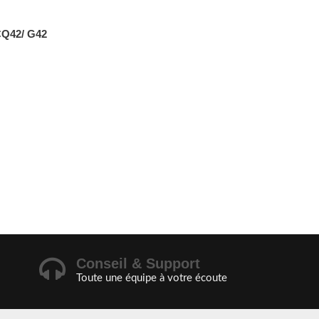
Q42/ G42
Conseil & Support
Toute une équipe à votre écoute