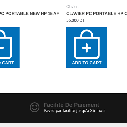
Claviers
PC PORTABLE NEW HP 15 AF
CLAVIER PC PORTABLE HP C
55,000
DT
O CART
ADD TO CART
Facilité De Paiement
Payez par facilité jusqu'à 36 mois