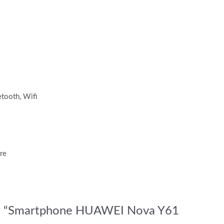
etooth, Wifi
re
iew “Smartphone HUAWEI Nova Y61