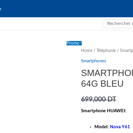
e
Search
for:
Promo !
Home
/
Téléphonie
/
Smart
Smartphones
SMARTPHON
64G BLEU
699,000
DT
Smartphone HUAWEI:
Model:
Nova Y61