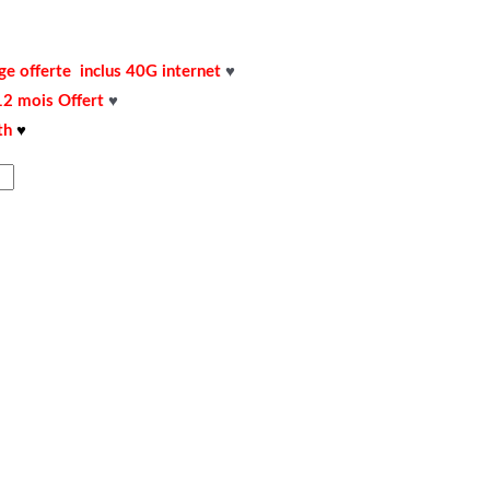
e offerte inclus 40G internet
♥
2 mois Offert
♥
th
♥