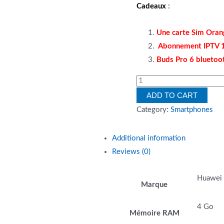
Cadeaux
:
Une carte Sim Orang
Abonnement IPTV 1
Buds Pro 6 bluetoo
Smartphone
HUAWEI
ADD TO CART
Nova
Category:
Smartphones
Y61
4G
Additional information
64G
Reviews (0)
Bleu
quantity
Huawei
Marque
4 Go
Mémoire RAM