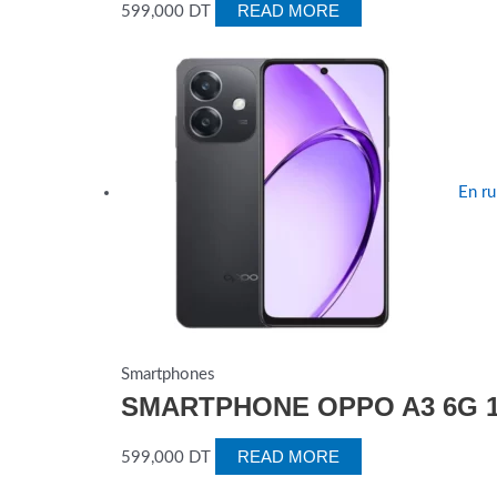
READ MORE
599,000
DT
En ru
Smartphones
SMARTPHONE OPPO A3 6G 1
READ MORE
599,000
DT