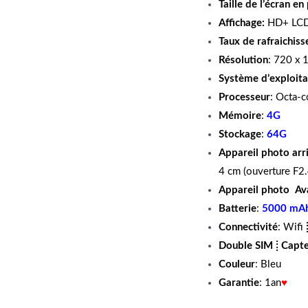
Taille de l’écran e
Affichage:
HD+ LCD
Taux de rafraichis
Résolution
: 720 x 
Système d’exploita
Processeur
: Octa-c
Mémoire
:
4G
Stockage
:
64G
Appareil photo arri
4 cm (ouverture F2
Appareil photo
Av
Batterie
:
5000 mA
Connectivité
: Wifi
Double SIM
⁞
Capte
Couleur
: Bleu
Garantie
: 1an
♥