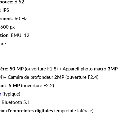
n pouce:
6.52
 IPS
sement:
60 Hz
1600 px
tion
: EMUI 12
ore
ère:
50 MP
(ouverture F1.8) + Appareil photo macro
3MP
.4)+ Caméra de profondeur
2MP
(ouverture F2.4)
ant
:
5 MP
(ouverture F2.2)
h
(typique)
⁞
Bluetooth 5.1
ur d’empreintes digitales
(empreinte latérale)