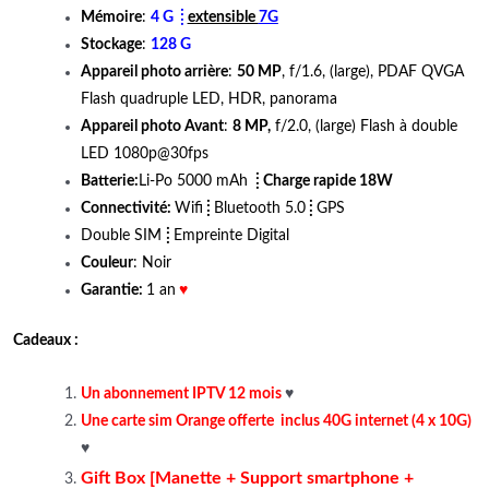
Mémoire
:
4 G ⁞
extensible
7G
Stockage
:
128 G
Appareil photo arrière
:
50 MP
, f/1.6, (large), PDAF QVGA
Flash quadruple LED, HDR, panorama
Appareil photo Avant
:
8 MP,
f/2.0, (large) Flash à double
LED 1080p@30fps
Batterie:
Li-Po 5000 mAh
⁞
Charge rapide 18W
Connectivité:
Wifi
⁞
Bluetooth 5.0
⁞
GPS
Double
SIM
⁞
Empreinte Digital
Couleur
: Noir
Garantie:
1 an
♥
Cadeaux
:
Un abonnement IPTV 12 mois
♥
Une carte sim Orange offerte inclus 40G internet (4 x 10G)
♥
Gift Box [Manette + Support smartphone +