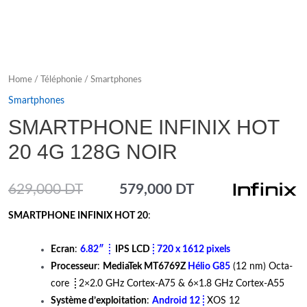
Home
/
Téléphonie
/
Smartphones
Smartphones
SMARTPHONE INFINIX HOT
20 4G 128G NOIR
629,000
DT
579,000
DT
SMARTPHONE INFINIX HOT 20
:
Ecran
:
6.82″ ⁞
IPS LCD
⁞
720 x 1612 pixels
Processeur
:
MediaTek MT6769Z
Hélio G85
(12 nm) Octa-
core
⁞
2×2.0 GHz Cortex-A75 & 6×1.8 GHz Cortex-A55
Système d’exploitation
:
Android 12 ⁞
XOS 12