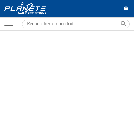
Search
for: