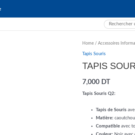
e
Search
for:
Home
/
Accessoires Inform
Tapis Souris
TAPIS SOUR
7,000
DT
Tapis Souris Q2:
Tapis de Souris
avec
Matière:
caoutchouc
Compatible
avec to
Couleur:
Noir avec 