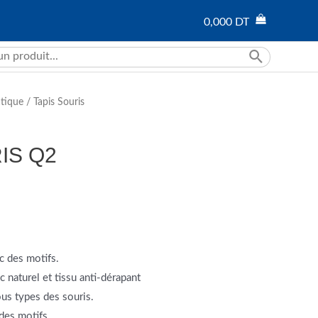
0,000
DT
atique
/
Tapis Souris
IS Q2
 des motifs.
 naturel et tissu anti-dérapant
us types des souris.
des motifs.