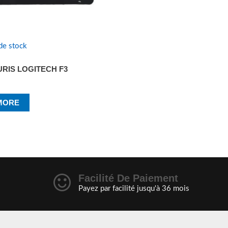
de stock
URIS LOGITECH F3
MORE
Facilité De Paiement
Payez par facilité jusqu'à 36 mois