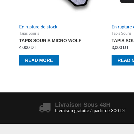
En rupture de stock
En rupture 
Tapis Souris
Tapis Souris
TAPIS SOURIS MICRO WOLF
TAPIS SO
4,000
DT
3,000
DT
READ MORE
READ 
Livraison Sous 48H
Livraison gratuite à partir de 300 DT